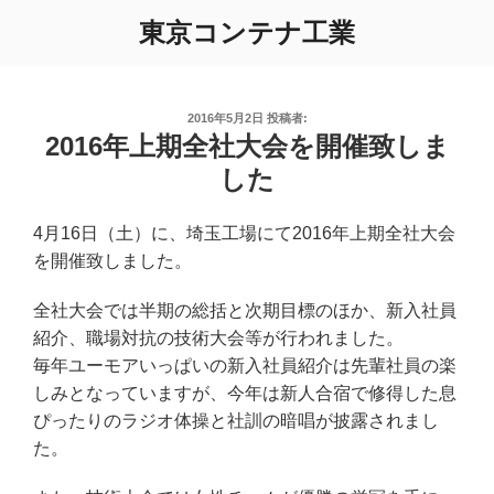
コ
東京コンテナ工業
ン
テ
ン
ツ
投
2016年5月2日
投稿者:
稿
2016年上期全社大会を開催致しま
へ
日:
ス
した
キ
ッ
4月16日（土）に、埼玉工場にて2016年上期全社大会
プ
を開催致しました。
全社大会では半期の総括と次期目標のほか、新入社員
紹介、職場対抗の技術大会等が行われました。
毎年ユーモアいっぱいの新入社員紹介は先輩社員の楽
しみとなっていますが、今年は新人合宿で修得した息
ぴったりのラジオ体操と社訓の暗唱が披露されまし
た。