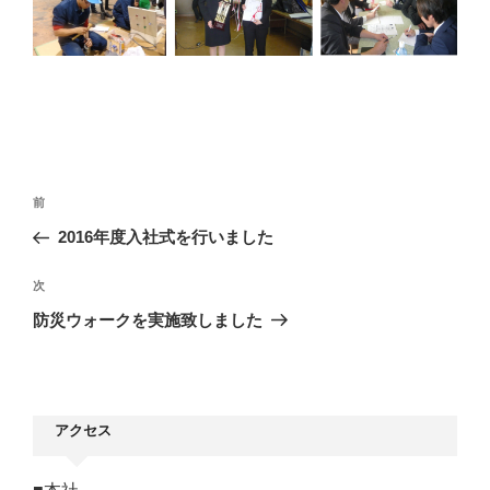
投
前
前
稿
の
2016年度入社式を行いました
ナ
投
ビ
稿
次
次
ゲ
の
防災ウォークを実施致しました
ー
投
シ
稿
ョ
ン
アクセス