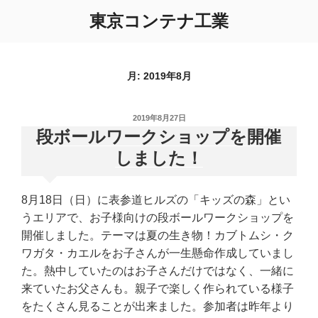
コ
東京コンテナ工業
ン
テ
ン
ツ
月:
2019年8月
へ
ス
投
2019年8月27日
キ
稿
段ボールワークショップを開催
ッ
日:
しました！
プ
8月18日（日）に表参道ヒルズの「キッズの森」とい
うエリアで、お子様向けの段ボールワークショップを
開催しました。テーマは夏の生き物！カブトムシ・ク
ワガタ・カエルをお子さんが一生懸命作成していまし
た。熱中していたのはお子さんだけではなく、一緒に
来ていたお父さんも。親子で楽しく作られている様子
をたくさん見ることが出来ました。参加者は昨年より