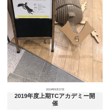
投
2019年8月27日
稿
2019年度上期TCアカデミー開
日:
催