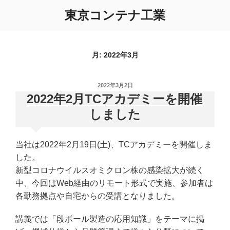
コ
東京コンテナ工業
ン
テ
ン
ツ
月:
2022年3月
へ
ス
投
2022年3月2日
キ
稿
2022年2月TCアカデミーを開催
ッ
日:
しました
プ
当社は2022年2月19日(土)、TCアカデミーを開催しま
した。
新型コロナウイルスオミクロン株の感染拡大が続く
中、今回はWeb経由のリモート形式で実施、参加者は
各勤務拠点や自宅からの受講となりました。
講義では「段ボール製造の応用知識」をテーマに掲