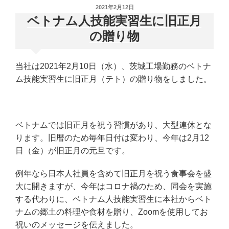
投
2021年2月12日
稿
ベトナム人技能実習生に旧正月
日:
の贈り物
当社は2021年2月10日（水）、茨城工場勤務のベトナ
ム技能実習生に旧正月（テト）の贈り物をしました。
ベトナムでは旧正月を祝う習慣があり、大型連休とな
ります。旧暦のため毎年日付は変わり、今年は2月12
日（金）が旧正月の元旦です。
例年なら日本人社員を含めて旧正月を祝う食事会を盛
大に開きますが、今年はコロナ禍のため、同会を実施
する代わりに、ベトナム人技能実習生に本社からベト
ナムの郷土の料理や食材を贈り、Zoomを使用してお
祝いのメッセージを伝えました。