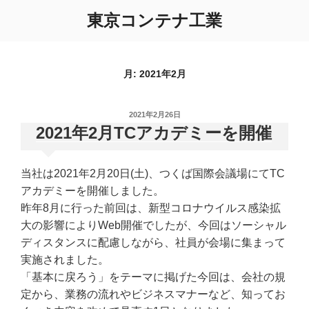
コ
東京コンテナ工業
ン
テ
ン
ツ
月:
2021年2月
へ
ス
投
2021年2月26日
キ
稿
2021年2月TCアカデミーを開催
ッ
日:
プ
当社は2021年2月20日(土)、つくば国際会議場にてTC
アカデミーを開催しました。
昨年8月に行った前回は、新型コロナウイルス感染拡
大の影響によりWeb開催でしたが、今回はソーシャル
ディスタンスに配慮しながら、社員が会場に集まって
実施されました。
「基本に戻ろう」をテーマに掲げた今回は、会社の規
定から、業務の流れやビジネスマナーなど、知ってお