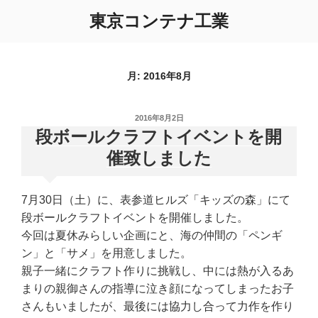
コ
東京コンテナ工業
ン
テ
ン
ツ
月:
2016年8月
へ
ス
投
2016年8月2日
キ
稿
段ボールクラフトイベントを開
ッ
日:
催致しました
プ
7月30日（土）に、表参道ヒルズ「キッズの森」にて
段ボールクラフトイベントを開催しました。
今回は夏休みらしい企画にと、海の仲間の「ペンギ
ン」と「サメ」を用意しました。
親子一緒にクラフト作りに挑戦し、中には熱が入るあ
まりの親御さんの指導に泣き顔になってしまったお子
さんもいましたが、最後には協力し合って力作を作り