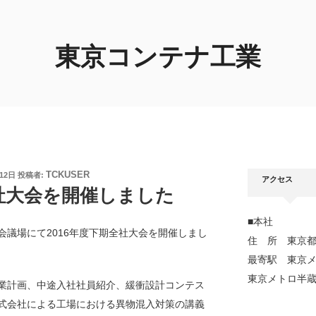
東京コンテナ工業
TCKUSER
月12日
投稿者:
アクセス
全社大会を開催しました
■本社
際会議場にて2016年度下期全社大会を開催しまし
住 所 東京都
最寄駅 東京
東京メトロ半
業計画、中途入社社員紹介、緩衝設計コンテス
式会社による工場における異物混入対策の講義