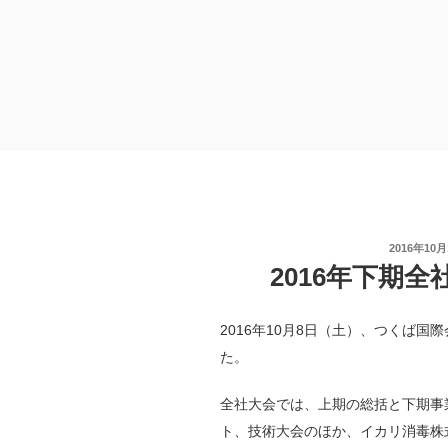
コ
ン
テ
ン
ツ
へ
ス
キ
ッ
プ
投
2016年10
稿
2016年下期
日:
2016年10月8日（土）、つくば国
た。
全社大会では、上期の総括と下期事
ト、技術大会のほか、イカリ消毒株