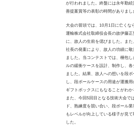
が行われました。終盤には永年勤続
善提案賞等の表彰の時間がありまし
大会の冒頭では、10月1日に亡く
運輸株式会社取締役会長の故伊藤正
に、故人の生前を偲びました。また
社長の発案により、故人の功績に敬
ました。当コンテストでは、梱包し
ルの緩衝ケースを設計、制作し、各
ました。結果、故人への想いを段ボ
し、段ボールケースの用途が運搬用
ギフトボックスにもなることがわか
また、今回5回目となる技術大会で
ド、熟練度を競い合い、段ボール業
もレベルが向上している様子が見て
した。