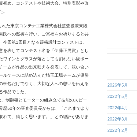
賞初め、コンテストや技術大会、特別表彰や改
た。
なられた東京コンテナ工業株式会社監査役兼東段
男氏への黙祷を行い、ご冥福をお祈りすると共
、今回第1回目となる緩衝設計コンテストは、
意を表してコンテスト名を「伊藤正男賞」とし
たワインとグラスが落としても割れない段ボー
チームが作品の出来映えを発表して、競い合い
ールケースに詰め込んだ埼玉工場チームが優勝
の梱包だけでなく、大切な人への想いを伝える
2026年5月
る作品でした。
2022年5月
は、制御盤とモーターの組み立て技能のスピー
2022年4月
界歴50年の審査委員長からは、「これまでより
取れて、嬉しく思います。」との総評がありま
2022年3月
2022年2月