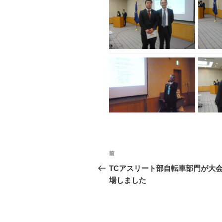
投
前
前
稿
の
TCアスリート部自転車部門が大
ナ
投
場しました
稿
ビ
ゲ