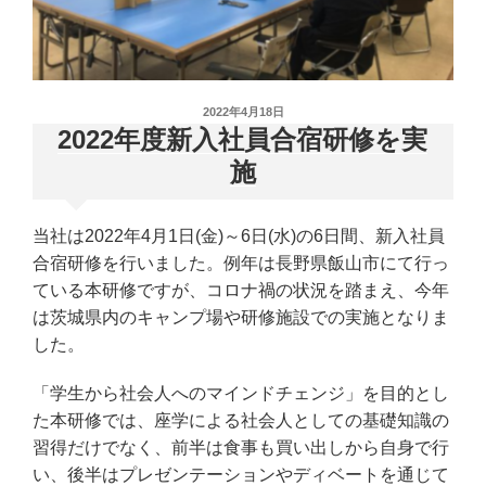
投
2022年4月18日
稿
2022年度新入社員合宿研修を実
日:
施
当社は2022年4月1日(金)～6日(水)の6日間、新入社員
合宿研修を行いました。例年は長野県飯山市にて行っ
ている本研修ですが、コロナ禍の状況を踏まえ、今年
は茨城県内のキャンプ場や研修施設での実施となりま
した。
「学生から社会人へのマインドチェンジ」を目的とし
た本研修では、座学による社会人としての基礎知識の
習得だけでなく、前半は食事も買い出しから自身で行
い、後半はプレゼンテーションやディベートを通じて