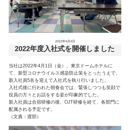
投
2022年4月4日
稿
2022年度入社式を開催しました
日:
当社は2022年4月1日（金）、東京ドームホテルに
て、新型コロナウイルス感染防止策をとったうえで、
新入社員5名を迎えて入社式を執り行いました。
入社式後に行われた朝食会では、緊張しつつも笑顔で
役員の方々とお話をする姿が印象的でした。
新入社員は合宿研修の後、OJT研修を経て、各部門に
配属される予定です。
（文責：渡部）