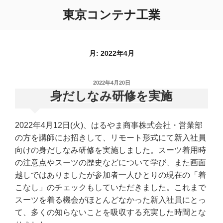
コ
東京コンテナ工業
ン
テ
ン
ツ
月:
2022年4月
へ
ス
投
2022年4月20日
キ
稿
身だしなみ研修を実施
ッ
日:
プ
2022年4月12日(火)、はるやま商事株式会社・営業部
の方を講師にお招きして、リモート形式にて新入社員
向けの身だしなみ研修を実施しました。スーツ着用時
の注意点やスーツの歴史などについて学び、また画面
越しではありましたが参加者一人ひとりの現在の「着
こなし」のチェックもしていただきました。これまで
スーツを着る機会がほとんどなかった新入社員にとっ
て、多くの知らないことを吸収する充実した時間とな