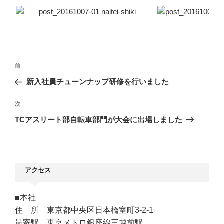
投
前
前
稿
の
新入社員チューンナップ研修を行いました
ナ
投
ビ
稿
次
次
ゲ
の
TCアスリート部自転車部門が大会に出場しました
ー
投
シ
稿
ョ
ン
アクセス
■本社
住 所 東京都中央区日本橋室町3-2-1
最寄駅 東京メトロ銀座線三越前駅、