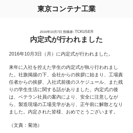
コ
東京コンテナ工業
ン
テ
ン
ツ
TCKUSER
投
2016年10月7日
投稿者:
稿
内定式が行われました
へ
日:
ス
キ
2016年10月3日（月）に内定式が行われました。
ッ
プ
来年に入社を控えた学生の内定式が執り行われまし
た。社旗掲揚の下、会社からの挨拶に始まり、工場責
任者からの挨拶、入社式前後のスケジュール、また残
りの学生生活に関する話がありました。内定式の後
は、ベテラン社員の案内により、安全に注意しなが
ら、製造現場の工場見学があり、正午前に解散となり
ました。内定された皆様、おめでとうございます。
（文責：菊池）