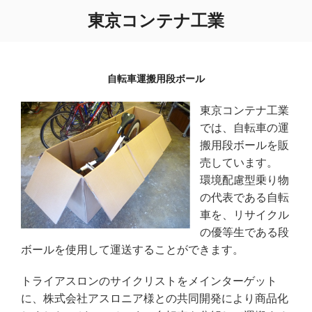
コ
東京コンテナ工業
ン
テ
ン
ツ
自転車運搬用段ボール
へ
ス
東京コンテナ工業
キ
では、自転車の運
ッ
搬用段ボールを販
プ
売しています。
環境配慮型乗り物
の代表である自転
車を、リサイクル
の優等生である段
ボールを使用して運送することができます。
トライアスロンのサイクリストをメインターゲット
に、株式会社アスロニア様との共同開発により商品化