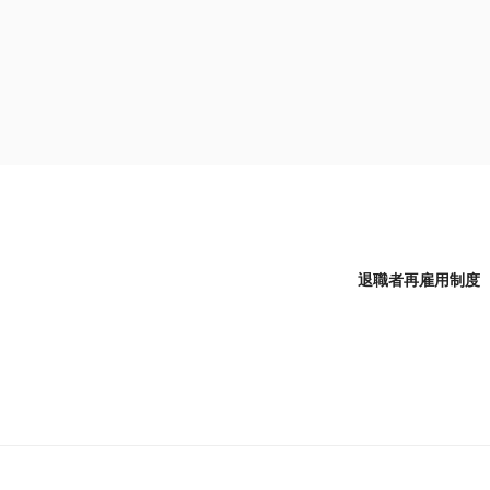
コ
ン
テ
ン
ツ
へ
ス
キ
ッ
プ
退職者再雇用制度