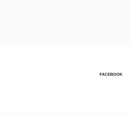
コ
ン
テ
ン
ツ
へ
ス
キ
ッ
プ
FACEBOOK