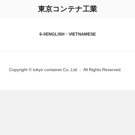
コ
東京コンテナ工業
ン
テ
ン
ツ
6-0ENGLISH・VIETNAMESE
へ
ス
キ
ッ
プ
Copyright © tokyo container.Co.,Ltd.： All Rights Reserved.