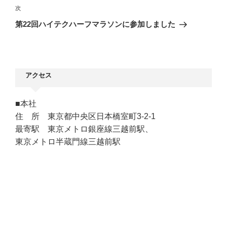
ビ
稿
次
次
ゲ
の
第22回ハイテクハーフマラソンに参加しました
ー
投
シ
稿
ョ
ン
アクセス
■本社
住 所 東京都中央区日本橋室町3-2-1
最寄駅 東京メトロ銀座線三越前駅、
東京メトロ半蔵門線三越前駅