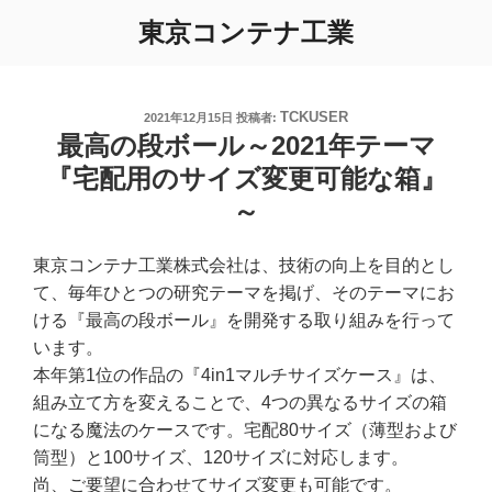
コ
東京コンテナ工業
ン
テ
ン
ツ
TCKUSER
投
2021年12月15日
投稿者:
稿
最高の段ボール～2021年テーマ
へ
日:
ス
『宅配用のサイズ変更可能な箱』
キ
～
ッ
プ
東京コンテナ工業株式会社は、技術の向上を目的とし
て、毎年ひとつの研究テーマを掲げ、そのテーマにお
ける『最高の段ボール』を開発する取り組みを行って
います。
本年第1位の作品の『4in1マルチサイズケース』は、
組み立て方を変えることで、4つの異なるサイズの箱
になる魔法のケースです。宅配80サイズ（薄型および
筒型）と100サイズ、120サイズに対応します。
尚、ご要望に合わせてサイズ変更も可能です。