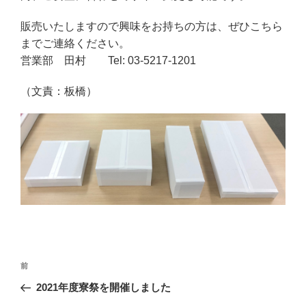
販売いたしますので興味をお持ちの方は、ぜひこちら
までご連絡ください。
営業部 田村 Tel: 03-5217-1201
（文責：板橋）
投
前
前
稿
の
2021年度寮祭を開催しました
ナ
投