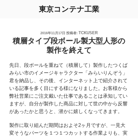
コ
東京コンテナ工業
ン
テ
ン
ツ
TCKUSER
投
2016年11月17日
投稿者:
稿
積層タイプ段ボール製大型人形の
へ
日:
ス
製作を終えて
キ
ッ
先日、段ボールを重ねて（積層して）製作したつくば
プ
みらい市のイメージキャラクター「みらいりんぞう」
君を納品し、その後、インターネット上で紹介されて
いる記事を多く目にする様になりました。お客様から
弊社営業にご注文戴いた仕事であることは承知してい
ますが、自分が製作した商品に対して世の中から反響
があったかと思うと、潜かに嬉しくなってきます。
製作に取り組んだ期間はおよそ2ヶ月ですが、一見大
変そうなパーツを１つ１つカットする作業よりも、実