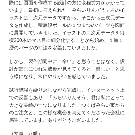
際には図面を作成する設計の方に余程労力がかかって
います。最初に与えられた「みらいりんぞう」君のイ
ラストは二次元データですから、そこから三次元デー
タを作成し、積層段ボールの１つ１つのパーツを図面
に展開していきました。イラストの二次元データを縦
横200本のマス目に細分化することから始め、１層１
層のパーツの寸法を定義していきました。
しかし、製作期間中に「辛い」と思うことはなく、設
計が進むにつれ完成形が見えてくると「楽しい」と思
う様になり、常にやりがいを感じていました。
試行錯誤を繰り返しながら完成し、インターネット上
での反響もあり、「みらいりんぞう」君は私にとって
大きな実績の一つになりました。つくばみらい市から
のご注文と、この様な機会を与えてくださった会社に
感謝しています。ありがとうございました。
（文責：八幡）