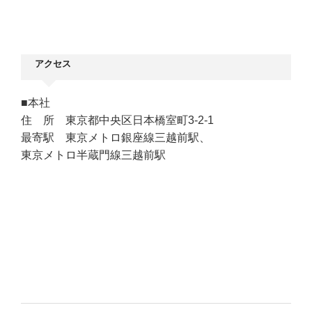
ー
投
シ
稿
ョ
ン
アクセス
■本社
住 所 東京都中央区日本橋室町3-2-1
最寄駅 東京メトロ銀座線三越前駅、
東京メトロ半蔵門線三越前駅