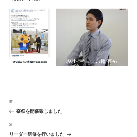
投
前
前
稿
の
寮祭を開催致しました
ナ
投
ビ
稿
次
次
ゲ
の
リーダー研修を行いました