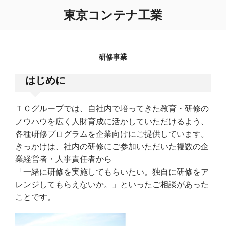
コ
東京コンテナ工業
ン
テ
ン
ツ
研修事業
へ
ス
はじめに
キ
ッ
ＴＣグループでは、自社内で培ってきた教育・研修の
プ
ノウハウを広く人財育成に活かしていただけるよう、
各種研修プログラムを企業向けにご提供しています。
きっかけは、社内の研修にご参加いただいた複数の企
業経営者・人事責任者から
「一緒に研修を実施してもらいたい。独自に研修をア
レンジしてもらえないか。」といったご相談があった
ことです。