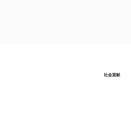
コ
ン
テ
ン
ツ
へ
ス
キ
ッ
プ
社会貢献